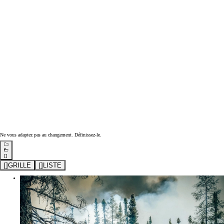
Ne vous adaptez pas au changement. Définissez-le.
[]
[
]
GRILLE
[
]
LISTE