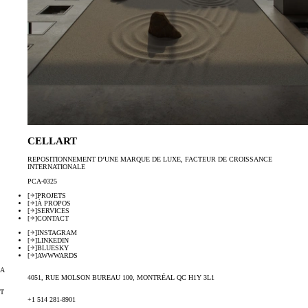
CELLART
REPOSITIONNEMENT D’UNE MARQUE DE LUXE, FACTEUR DE CROISSANCE
INTERNATIONALE
PCA-0325
[
]
PROJETS
[
]
À PROPOS
[
]
SERVICES
[
]
CONTACT
[
]
INSTAGRAM
[
]
LINKEDIN
[
]
BLUESKY
[
]
AWWWARDS
A
4051, RUE MOLSON BUREAU 100, MONTRÉAL QC H1Y 3L1
T
+1 514 281-8901