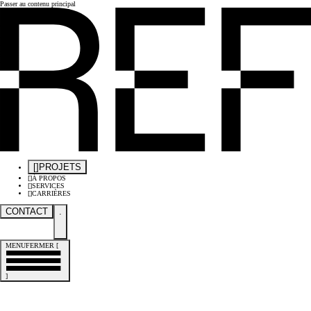
Passer au contenu principal
[
]
PROJETS
[
]
À PROPOS
[
]
SERVICES
[
]
CARRIÈRES
CONTACT
.
MENU
FERMER
[
]